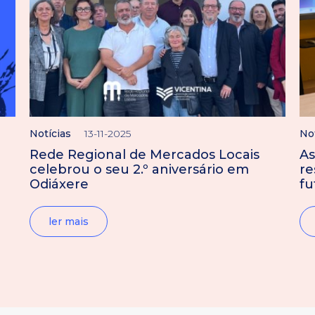
Notícias
13-11-2025
No
Rede Regional de Mercados Locais
As
celebrou o seu 2.º aniversário em
re
Odiáxere
fu
ler mais