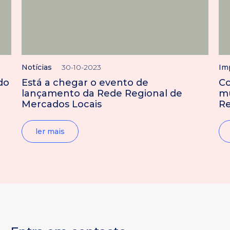
Notícias
30-10-2023
Im
do
Está a chegar o evento de
Co
lançamento da Rede Regional de
mú
Mercados Locais
Re
ler mais