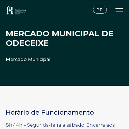
Instagram
Facebook
PT
MERCADO MUNICIPAL DE
ODECEIXE
Mercado Municipal
Horário de Funcionamento
8h-14h – Segunda-feira a sábado. Encerra aos