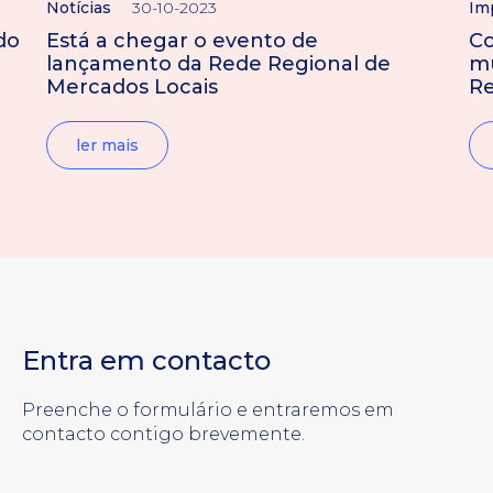
Notícias
30-10-2023
Im
do
Está a chegar o evento de
Co
lançamento da Rede Regional de
mú
Mercados Locais
Re
ler mais
Entra em contacto
Preenche o formulário e entraremos em
contacto contigo brevemente.