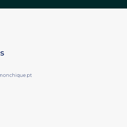
s
monchique.pt