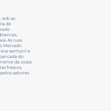
 sob as
ila de
icado
 brancas,
ia. As ruas
 o Mercado
rece senhoril e
a bancada do
niente da costa
tas frescos,
pelos sabores