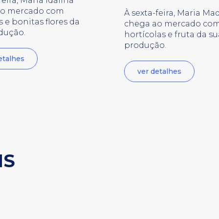
feira, Maria Idalina
ao mercado com
À sexta-feira, Maria Ma
 e bonitas flores da
chega ao mercado co
dução.
hortícolas e fruta da su
produção.
etalhes
ver detalhes
NS