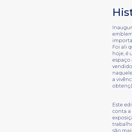
His
Inaugur
emblemá
importa
Foi ali
hoje, é 
espaço 
vendido
naquele
a vivên
obtençã
Este ed
conta a
exposiç
trabalh
são mais