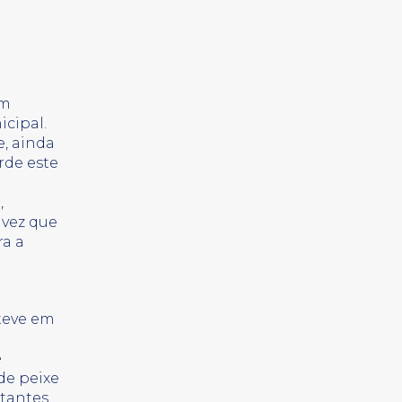
em
cipal.
e, ainda
rde este
,
 vez que
ra a
 teve em
e
de peixe
tantes.