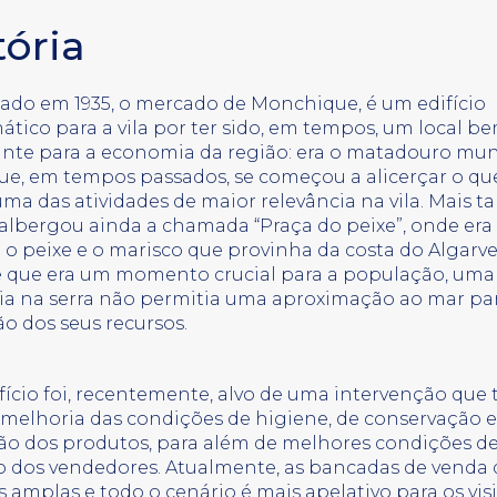
tória
ado em 1935, o mercado de Monchique, é um edifício
tico para a vila por ter sido, em tempos, um local b
nte para a economia da região: era o matadouro muni
 que, em tempos passados, se começou a alicerçar o qu
uma das atividades de maior relevância na vila. Mais ta
albergou ainda a chamada “Praça do peixe”, onde era
 o peixe e o marisco que provinha da costa do Algarve
 que era um momento crucial para a população, uma
cia na serra não permitia uma aproximação ao mar pa
o dos seus recursos.
ifício foi, recentemente, alvo de uma intervenção que
 melhoria das condições de higiene, de conservação e
ão dos produtos, para além de melhores condições d
o dos vendedores. Atualmente, as bancadas de venda 
 amplas e todo o cenário é mais apelativo para os visi