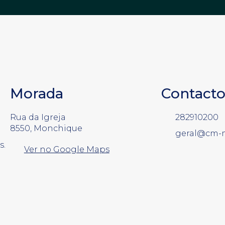
Morada
Contacto
Rua da Igreja
282910200
8550, Monchique
geral@cm-
s.
Ver no Google Maps