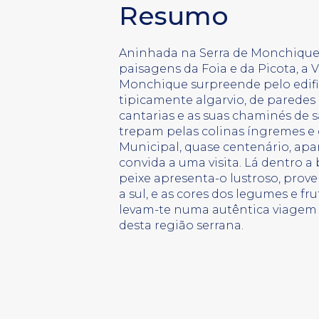
Resumo
Aninhada na Serra de Monchique,
paisagens da Foia e da Picota, a V
Monchique surpreende pelo edif
tipicamente algarvio, de paredes
cantarias e as suas chaminés de sa
trepam pelas colinas íngremes e
Municipal, quase centenário, apa
convida a uma visita. Lá dentro 
peixe apresenta-o lustroso, prove
a sul, e as cores dos legumes e fru
levam-te numa autêntica viagem 
desta região serrana.