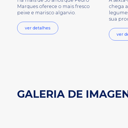
Há mais de 30 anos que Pedro
À sexta-
Marques oferece o mais fresco
chega 
peixe e marisco algarvio.
legumes
sua pro
ver detalhes
ver d
GALERIA DE IMAGE