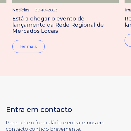
Notícias
30-10-2023
Im
Está a chegar o evento de
Re
lançamento da Rede Regional de
la
Mercados Locais
ler mais
Entra em contacto
Preenche o formulário e entraremos em
contacto contigo brevemente.